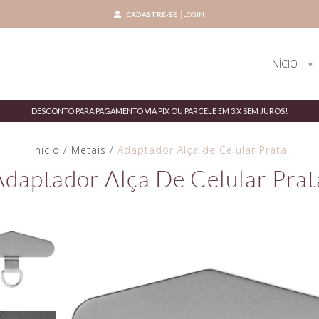
CADASTRE-SE
LOGIN
INÍCIO
DESCONTO PARA PAGAMENTO VIA PIX OU PARCELE EM 3 X SEM JUROS!
Início
/
Metais
/
Adaptador Alça de Celular Prata
Adaptador Alça De Celular Prat