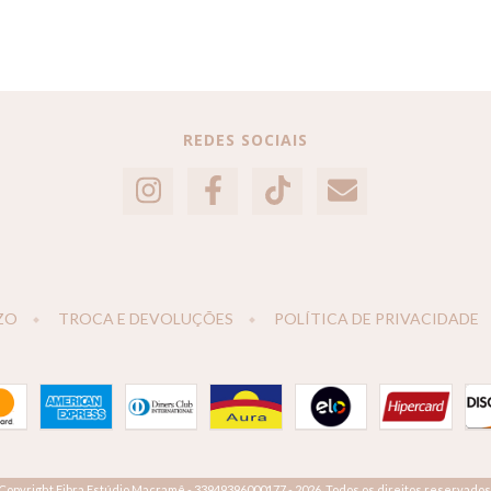
REDES SOCIAIS
ZO
TROCA E DEVOLUÇÕES
POLÍTICA DE PRIVACIDADE
Copyright Fibra Estúdio Macramê - 33949396000177 - 2026. Todos os direitos reservados